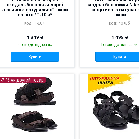
сандалі-босоніжки чорні
сандалі босоніжки Nike
класичні з натуральної шкіри
спортивні з натурал
на літо *Т-10 ч*
шкіри
Т-10 ч
40 ч/б
1 349 ₴
1 499 ₴
Готово до відправки
Готово до відправки
Купити
Купити
-7 % як другий товар