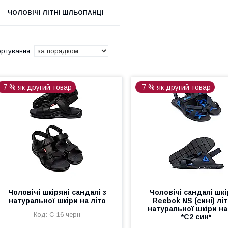
ЧОЛОВІЧІ ЛІТНІ ШЛЬОПАНЦІ
-7 % як другий товар
-7 % як другий товар
Чоловічі шкіряні сандалі з
Чоловічі сандалі шкі
натуральної шкіри на літо
Reebok NS (сині) літ
натуральної шкіри на
С 16 черн
*С2 син*