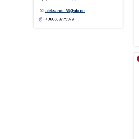
aleksandrit86@ukr.net
+380638775879