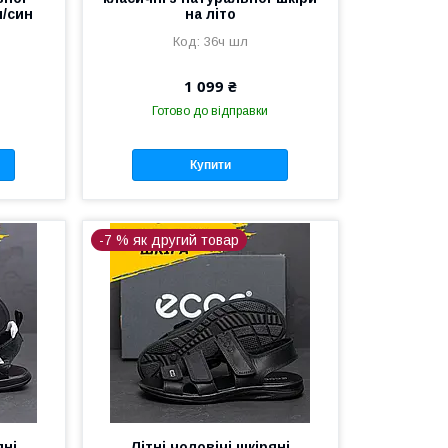
н/син
на літо
36ч шл
л
1 099 ₴
Готово до відправки
Купити
-7 % як другий товар
яні
Літні чоловічі шкіряні