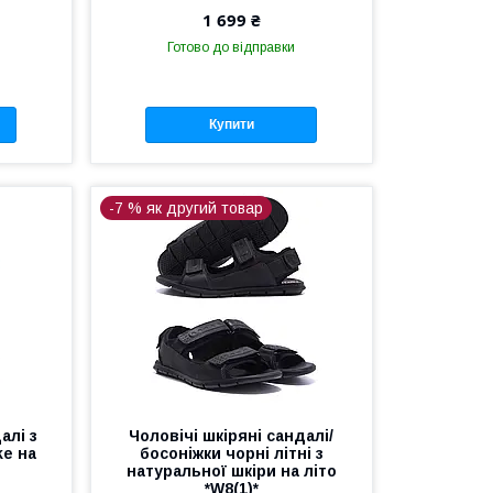
1 699 ₴
Готово до відправки
Купити
-7 % як другий товар
алі з
Чоловічі шкіряні сандалі/
ke на
босоніжки чорні літні з
натуральної шкіри на літо
*W8(1)*