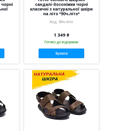
 чорні
сандалі-босоніжки чорні
ьної
класичні з натуральної шкіри
на літо *90ч.літо*
90ч.літо
1 349 ₴
Готово до відправки
Купити