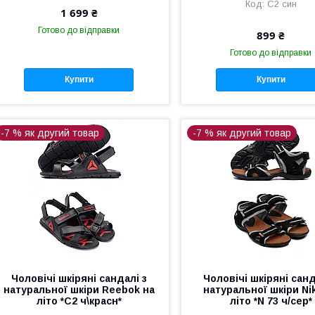
С2 син
1 699 ₴
Готово до відправки
899 ₴
Готово до відправки
Купити
Купити
-7 % як другий товар
-7 % як другий товар
Чоловічі шкіряні сандалі з
Чоловічі шкіряні санд
натуральної шкіри Reebok на
натуральної шкіри Ni
літо *С2 ч\красн*
літо *N 73 ч/сер*