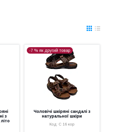
-7 % як другий товар
ряні
Чоловічі шкіряні сандалі з
ні з
натуральної шкіри
 літо
С 16 кор