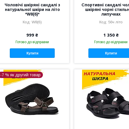
Чоловічі шкіряні сандалі з
Спортивні сандалі чо
натуральної шкіри на літо
шкіряні чорні стильн
*W8(6)*
липучках
W8(6)
56ч літо
999 ₴
1 350 ₴
Готово до відправки
Готово до відправки
Купити
Купити
-7 % як другий товар