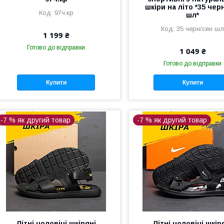
шкіри на літо *35 чер
97ч.кр
шл*
35 черн/син ш
1 199 ₴
Готово до відправки
1 049 ₴
Готово до відправки
Купити
Купити
-7 % як другий товар
-7 % як другий товар
Літні чоловічі шкіряні
Літні чоловічі шкір