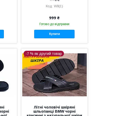
W8(1)
999 ₴
Готово до відправки
Купити
-7 % як другий товар
яні
Літні чоловічі шкіряні
чорні
шльопанці BMW чорні
ьної
класичні з натуральної шкіри