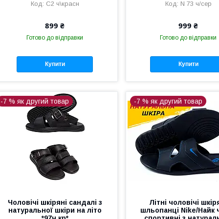
С2 ч\красн
N 73 ч/сер
899 ₴
999 ₴
Готово до відправки
Готово до відправки
Купити
Купити
-7 % як другий товар
-7 % як другий товар
Чоловічі шкіряні сандалі з
Літні чоловічі шкір
натуральної шкіри на літо
шльопанці Nike/Найк 
*97ч.кр*
спортивні з натурал