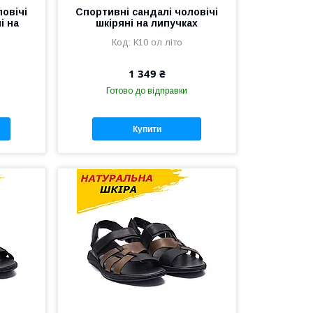
ловічі
Спортивні сандалі чоловічі
і на
шкіряні на липучках
К10 ол літо
1 349 ₴
Готово до відправки
Купити