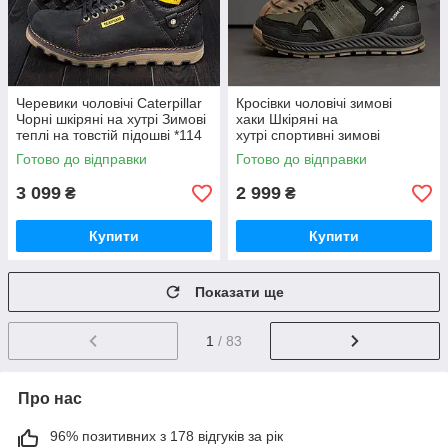
Черевики чоловічі Caterpillar
Кросівки чоловічі зимові
Чорні шкіряні на хутрі Зимові
хаки Шкіряні на
теплі на товстій підошві *114
хутрі спортивні зимові
ч.р*
черевики теплі Високі зі шкіри
Готово до відправки
Готово до відправки
*ed ол бот*
3 099
2 999
₴
₴
Купити
Купити
Показати ще
1
/ 83
Про нас
96% позитивних з 178 відгуків за рік