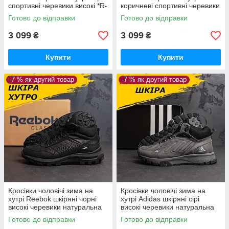
спортивні черевики високі *R-
коричневі спортивні черевики
05 ч/сер бот*
високі натуральна шкіра *R-
Готово до відправки
Готово до відправки
05 шок бот*
3 099
3 099
₴
₴
Купити
Купити
-7 % як другий товар
-7 % як другий товар
Кросівки чоловічі зима на
Кросівки чоловічі зима на
хутрі Reebok шкіряні чорні
хутрі Adidas шкіряні сірі
високі черевики натуральна
високі черевики натуральна
шкіра *R-07чорн бот*
шкіра *A-04сір бот*
Готово до відправки
Готово до відправки