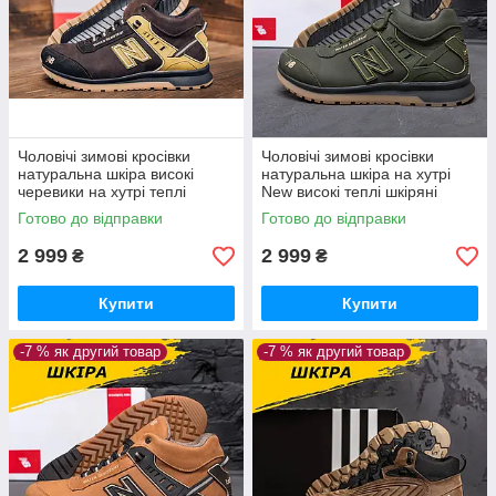
Чоловічі зимові кросівки
Чоловічі зимові кросівки
натуральна шкіра високі
натуральна шкіра на хутрі
черевики на хутрі теплі
New високі теплі шкіряні
шкіряні спортивні *NB кор.
черевики хаки спортивні зима
Готово до відправки
Готово до відправки
бот*
*NB ол. бот*
2 999
2 999
₴
₴
Купити
Купити
-7 % як другий товар
-7 % як другий товар