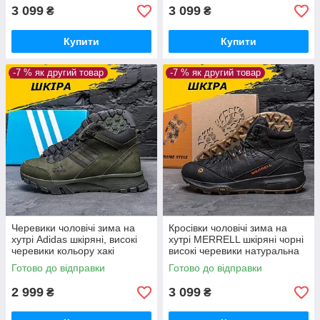
3 099
3 099
₴
₴
Купити
Купити
-7 % як другий товар
-7 % як другий товар
Черевики чоловічі зима на
Кросівки чоловічі зима на
хутрі Adidas шкіряні, високі
хутрі MERRELL шкіряні чорні
черевики кольору хакі
високі черевики натуральна
натуральна шкіра *A-111хак
шкіра *М-05ч бот*
Готово до відправки
Готово до відправки
бот*
2 999
3 099
₴
₴