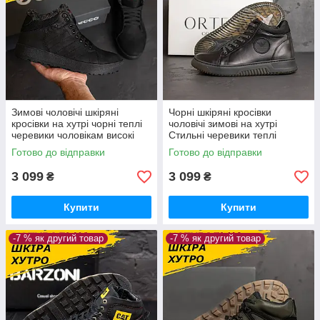
Зимові чоловічі шкіряні
Чорні шкіряні кросівки
кросівки на хутрі чорні теплі
чоловічі зимові на хутрі
черевики чоловікам високі
Стильні черевики теплі
натуральна шкіра зима *K-02
повсякденні на товстій
Готово до відправки
Готово до відправки
ч бот*
підошві *179ч.кож*
3 099
3 099
₴
₴
Купити
Купити
-7 % як другий товар
-7 % як другий товар