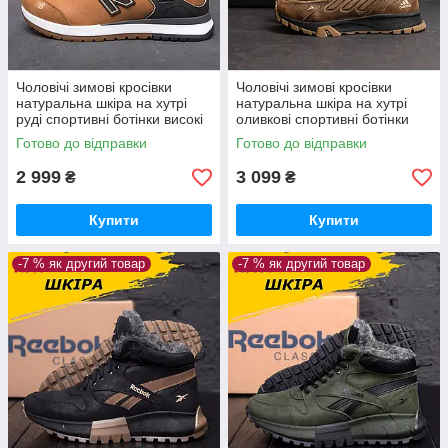
Чоловічі зимові кросівки
Чоловічі зимові кросівки
натуральна шкіра на хутрі
натуральна шкіра на хутрі
руді спортивні ботінки високі
оливкові спортивні ботінки
шкіряні на зиму *NB риж. бот*
високі *A-04ол бот.*
Готово до відправки
Готово до відправки
2 999
3 099
₴
₴
Купити
Купити
-7 % як другий товар
-7 % як другий товар