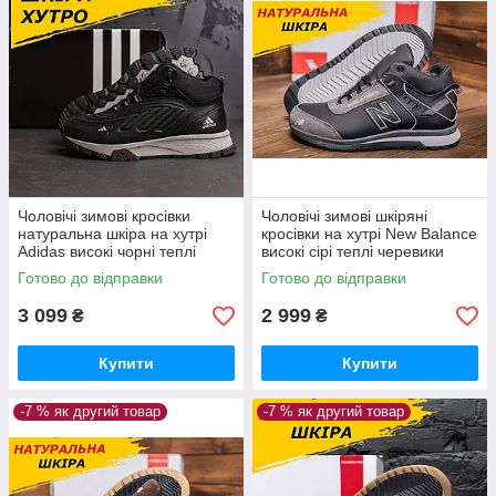
Чоловічі зимові кросівки
Чоловічі зимові шкіряні
натуральна шкіра на хутрі
кросівки на хутрі New Balance
Adidas високі чорні теплі
високі сірі теплі черевики
шкіряні черевики спортивні
спортивні зима *NB сер. бот*
Готово до відправки
Готово до відправки
зима *A-04ч/сір бот*
3 099
2 999
₴
₴
Купити
Купити
-7 % як другий товар
-7 % як другий товар