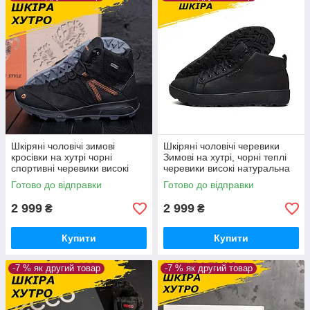
Шкіряні чоловічі зимові
Шкіряні чоловічі черевики
кросівки на хутрі чорні
Зимові на хутрі, чорні теплі
спортивні черевики високі
черевики високі натуральна
натуральна шкіра *Мт чорн
шкіра зима *K-01 ч бот*
Готово до відправки
Готово до відправки
бот*
2 999
2 999
₴
₴
Купити
Купити
-7 % як другий товар
-7 % як другий товар