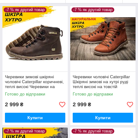
-7 % як другий товар
-7 % як другий товар
Черевики зимові шкіряні
Черевики чоловічі Caterpillar
чоловічі Caterpillar коричневі,
Шкіряні зимові на хутрі руді
теплі високі Черевики на
теплі високі на товстій
хутрі на товстій підошві *408
підошві
Готово до відправки
Готово до відправки
кор*
2 999
2 999
₴
₴
Купити
Купити
-7 % як другий товар
-7 % як другий товар