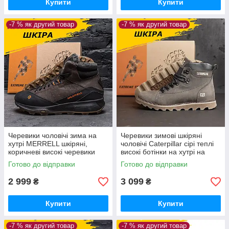
Купити
Купити
-7 % як другий товар
-7 % як другий товар
Черевики чоловічі зима на
Черевики зимові шкіряні
хутрі MERRELL шкіряні,
чоловічі Caterpillar сірі теплі
коричневі високі черевики
високі ботінки на хутрі на
натуральна шкіра *М-05ш
товстій підошві *408 сір*
Готово до відправки
Готово до відправки
бот*
2 999
3 099
₴
₴
Купити
Купити
-7 % як другий товар
-7 % як другий товар