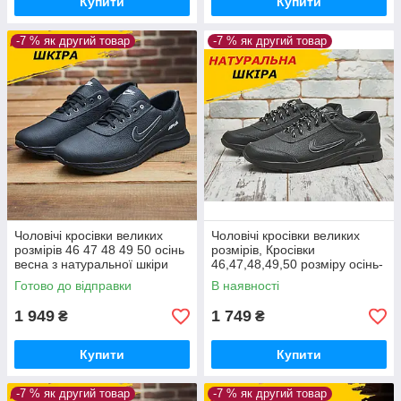
Купити
Купити
-7 % як другий товар
-7 % як другий товар
Чоловічі кросівки великих
Чоловічі кросівки великих
розмірів 46 47 48 49 50 осінь
розмірів, Кросівки
весна з натуральної шкіри
46,47,48,49,50 розміру осінь-
весна з натуральної шкіри
Готово до відправки
В наявності
*М-16 бр*
1 949
1 749
₴
₴
Купити
Купити
-7 % як другий товар
-7 % як другий товар