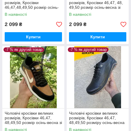
розмірів, Кросівки
розмірів, Кросівки 46,47, 48,
46,47,48,49,50 розмір осінь-
49,50 розмір осінь-весна зі
весна зі шкіри *М-28 ч/з* 47-
шкіри *М-28 ч/з* 48-32см
В наявності
В наявності
31.5см
2 099
2 099
₴
₴
Купити
Купити
-7 % як другий товар
-7 % як другий товар
Чоловічі кросівки великих
Чоловічі кросівки великих
розмірів, Кросівки 46,47,
розмірів, Кросівки 46,47,
48,49,50 розмір осінь-весна зі
48,49,50 розміру осінь-весна
шкіри *М-28 ч/з* 49-32.5см
з натуральної шкіри *М-20*
В наявності
В наявності