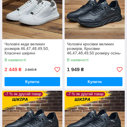
Чоловічі кеди великих
Чоловічі кросівки великих
розмірів 46,47,48,49,50,
розмірів, Кросівки
Класичні шкіряні
46,47,48,49,50 розміру осінь-
кеди демісезонні *Мв-67-біл
весна з натуральної шкіри
В наявності
В наявності
биг*
*М-47*
2 449
1 949
₴
₴
2 849 ₴
Купити
Купити
-7 % як другий товар
-7 % як другий товар