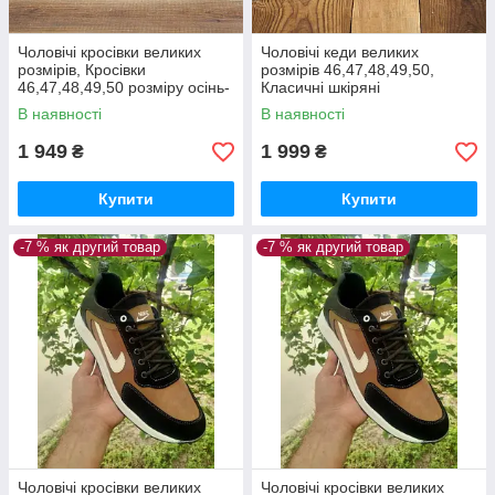
Чоловічі кросівки великих
Чоловічі кеди великих
розмірів, Кросівки
розмірів 46,47,48,49,50,
46,47,48,49,50 розміру осінь-
Класичні шкіряні
весна з натуральної шкіри
кеди демісезонні *М-31 Б.с (
В наявності
В наявності
*М-47*
серый)*
1 949
1 999
₴
₴
Купити
Купити
-7 % як другий товар
-7 % як другий товар
Чоловічі кросівки великих
Чоловічі кросівки великих