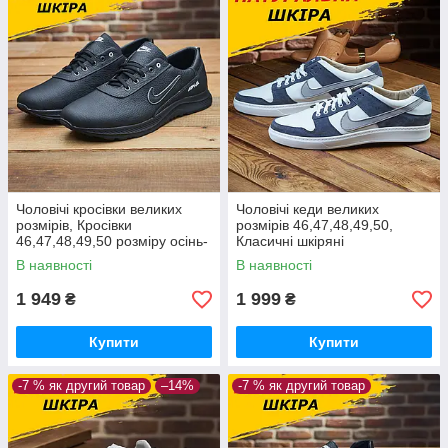
Чоловічі кросівки великих
Чоловічі кеди великих
розмірів, Кросівки
розмірів 46,47,48,49,50,
46,47,48,49,50 розміру осінь-
Класичні шкіряні
весна з натуральної шкіри
кеди демісезонні *М-31 Б.с (
В наявності
В наявності
*М-18*
синие )*
1 949
1 999
₴
₴
Купити
Купити
-7 % як другий товар
–14%
-7 % як другий товар