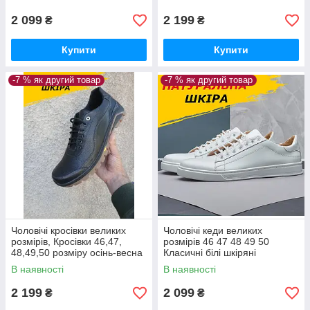
49-32.5см
2 099
2 199
₴
₴
Купити
Купити
-7 % як другий товар
-7 % як другий товар
Чоловічі кросівки великих
Чоловічі кеди великих
розмірів, Кросівки 46,47,
розмірів 46 47 48 49 50
48,49,50 розміру осінь-весна
Класичні білі шкіряні
з натуральної шкіри *М-20*
демісезонні 48-32 см
В наявності
В наявності
50-33 см
2 199
2 099
₴
₴