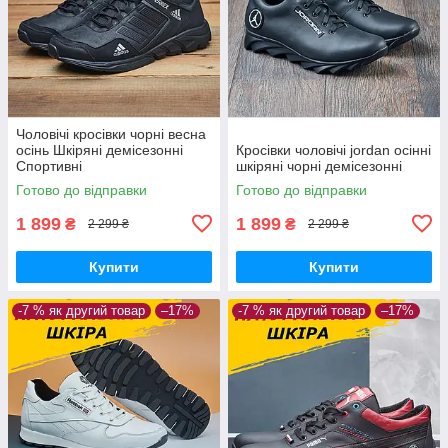
Чоловічі кросівки чорні весна
осінь Шкіряні демісезонні
Кросівки чоловічі jordan осінні
Спортивні
шкіряні чорні демісезонні
Готово до відправки
Готово до відправки
1 899
1 899
₴
₴
2 299 ₴
2 299 ₴
Купити
Купити
-7 % як другий товар
–17%
-7 % як другий товар
–17%