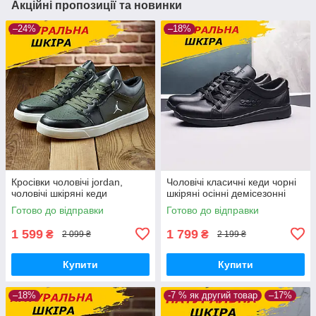
Акційні пропозиції та новинки
–24%
–18%
Кросівки чоловічі jordan,
Чоловічі класичні кеди чорні
чоловічі шкіряні кеди
шкіряні осінні демісезонні
Готово до відправки
Готово до відправки
1 599
1 799
₴
₴
2 099 ₴
2 199 ₴
Купити
Купити
–18%
-7 % як другий товар
–17%