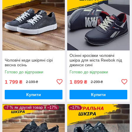
Осінні кросівки чоловічі
Чоловічі кеди шкіряні сірі
шкіра для міста Reebok під
весна осінь
джинси сині
шкіряні кроси демісезонні
Готово до відправки
Готово до відправки
весна осінь
1 799
1 899
₴
₴
2 199 ₴
2 299 ₴
Купити
Купити
-7 % як другий товар
–17%
–17%