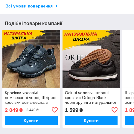
Всі умови повернення
Подібні товари компанії
Кросівки чоловічі
Осінні чоловічі шкіряні
Шкір
демісезонні чорні, Шкіряні
кросівки Ortega Black
весн
кросівки осінь-весна з
чорні зручні з натуральної
осін
натуральної шкіри *Е-кр*
шкіри *91/1чл+чф*
2 049
1 599
1 8
₴
₴
2 449 ₴
Купити
Купити