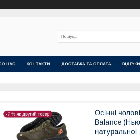
РО НАС
КОНТАКТИ
ДОСТАВКА ТА ОПЛАТА
ВІДГУКИ
НА
ТОП ПРОДАЖ КРОСІВКИ ТА КЕДИ ВЕЛИКІ РОЗМІРИ
Осінні чолов
-7 % як другий товар
Balance (Нью
натуральної 