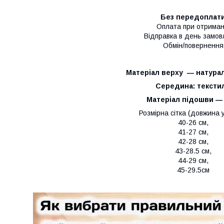
Без передоплат
Оплата при отриман
Відправка в день замо
Обмін/повернення
Матеріал верху ― натурал
Середина: тексти
Матеріал підошви ―
Розмірна сітка (довжина у
40-26 см,
41-27 см,
42-28 см,
43-28.5 см,
44-29 см,
45-29.5см