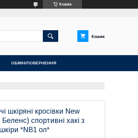
Кошик
Кошик
ОБМІН/ПОВЕРНЕННЯ
ТОП ПРОДАЖ ШЛЬОПАНЦІ ТА САНДАЛІЇ
ічі шкіряні кросівки New
 Беленс) спортивні хакі з
шкіри *NB1 ол*