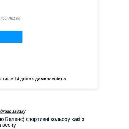
Код:
NB1 ол
ротягом 14 днів
за домовленістю
дкого зв'язку
ью Беленс) спортивні кольору хакі з
а весну