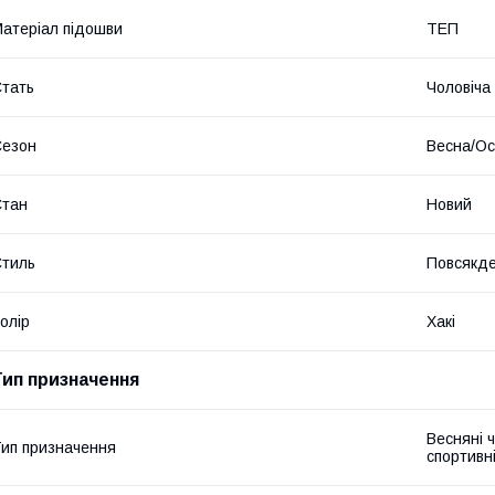
атеріал підошви
ТЕП
тать
Чоловіча
Сезон
Весна/Ос
Стан
Новий
тиль
Повсякд
олір
Хакі
Тип призначення
Весняні ч
ип призначення
спортивні