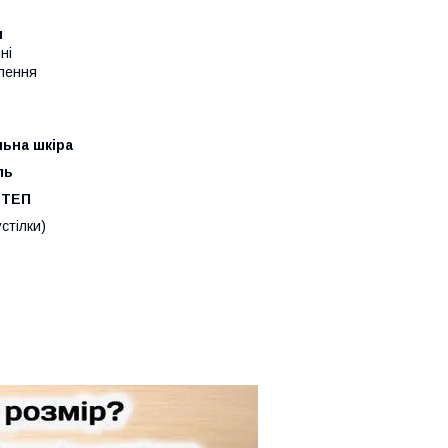
и
ні
влення
ьна шкіра
ль
 ТЕП
стілки)