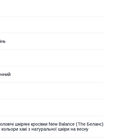
інь
енний
оловічі шкіряні кросівки New Balance (The Беланс)
 кольори хакі з натуральної шкіри на весну