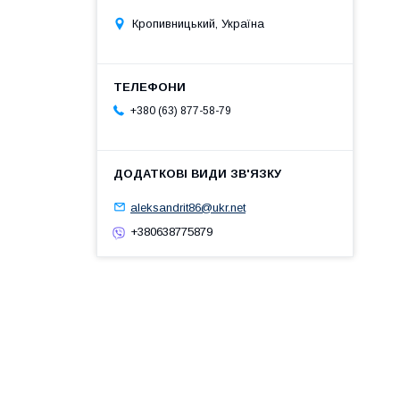
Кропивницький, Україна
+380 (63) 877-58-79
aleksandrit86@ukr.net
+380638775879