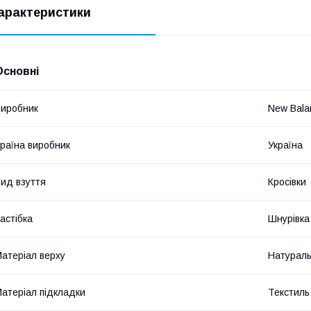
арактеристики
Основні
иробник
New Bala
раїна виробник
Україна
ид взуття
Кросівки
астібка
Шнурівка
атеріал верху
Натураль
атеріал підкладки
Текстиль