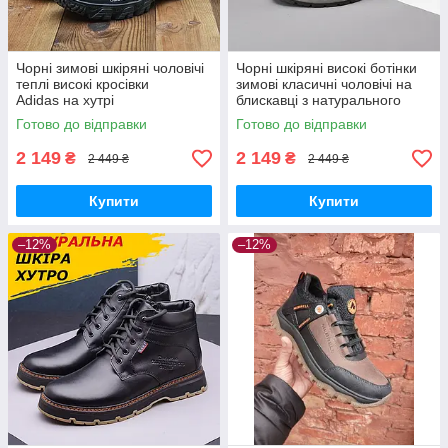
Чорні зимові шкіряні чоловічі
Чорні шкіряні високі ботінки
теплі високі кросівки
зимові класичні чоловічі на
Adidas на хутрі
блискавці з натурального
хутра
Готово до відправки
Готово до відправки
2 149
2 149
₴
₴
2 449 ₴
2 449 ₴
Купити
Купити
–12%
–12%