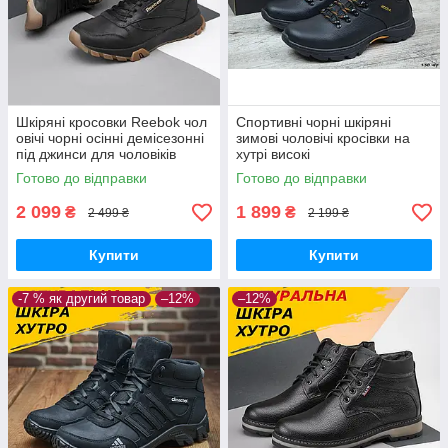
Шкіряні кросовки Reebok чол
Спортивні чорні шкіряні
овічі чорні осінні демісезонні
зимові чоловічі кросівки на
під джинси для чоловіків
хутрі високі
Готово до відправки
Готово до відправки
2 099
1 899
₴
₴
2 499 ₴
2 199 ₴
Купити
Купити
-7 % як другий товар
–12%
–12%