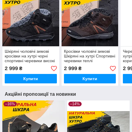
Шкіряні чоловічі зимові
Кросівки чоловічі зимові
Чере
кросівки на хутрі чорні
Шкіряні на хутрі Спортивні
хутр
спортивні черевики високі
черевики теплі
кори
натуральна шкіра *Мт
повсякденні коричневі на
нату
2 999
2 999
2 9
₴
₴
чорн бот*
товстій підошві *Мт кор
бот*
бот*
Купити
Купити
Акційні пропозиції та новинки
–16%
–14%