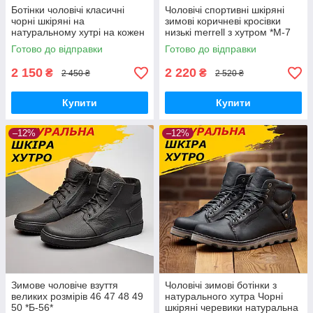
Ботінки чоловічі класичні
Чоловічі спортивні шкіряні
чорні шкіряні на
зимові коричневі кросівки
натуральному хутрі на кожен
низькі merrell з хутром *М-7
день
кор.бот*
Готово до відправки
Готово до відправки
2 150
2 220
₴
₴
2 450 ₴
2 520 ₴
Купити
Купити
–12%
–12%
Зимове чоловіче взуття
Чоловічі зимові ботінки з
великих розмірів 46 47 48 49
натурального хутра Чорні
50 *Б-56*
шкіряні черевики натуральна