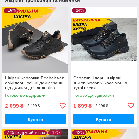
Акційні пропозиції та новинки
–16%
–14%
Шкіряні кросовки Reebok чол
Спортивні чорні шкіряні
овічі чорні осінні демісезонні
зимові чоловічі кросівки на
під джинси для чоловіків
хутрі високі
Готово до відправки
Готово до відправки
2 099
1 899
₴
₴
2 499 ₴
2 199 ₴
Купити
Купити
-7 % як другий товар
–12%
–12%