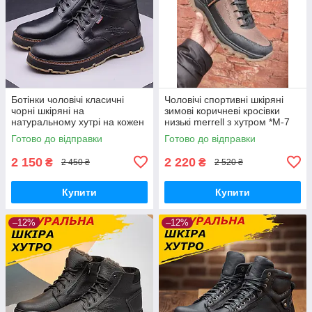
Ботінки чоловічі класичні
Чоловічі спортивні шкіряні
чорні шкіряні на
зимові коричневі кросівки
натуральному хутрі на кожен
низькі merrell з хутром *М-7
день
кор.бот*
Готово до відправки
Готово до відправки
2 150
2 220
₴
₴
2 450 ₴
2 520 ₴
Купити
Купити
–12%
–12%