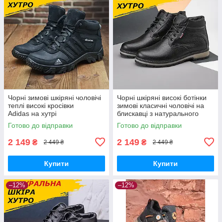
Чорні зимові шкіряні чоловічі
Чорні шкіряні високі ботінки
теплі високі кросівки
зимові класичні чоловічі на
Adidas на хутрі
блискавці з натурального
хутра
Готово до відправки
Готово до відправки
2 149
2 149
₴
₴
2 449 ₴
2 449 ₴
Купити
Купити
–12%
–12%