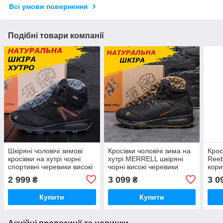
Всі умови повернення
Подібні товари компанії
Шкіряні чоловічі зимові
Кросівки чоловічі зима на
Крос
кросівки на хутрі чорні
хутрі MERRELL шкіряні
Reeb
спортивні черевики високі
чорні високі черевики
кори
натуральна шкіра *Мт
натуральна шкіра *М-05ч
чере
2 999
3 099
3 0
₴
₴
чорн бот*
бот*
нату
шок 
Купити
Купити