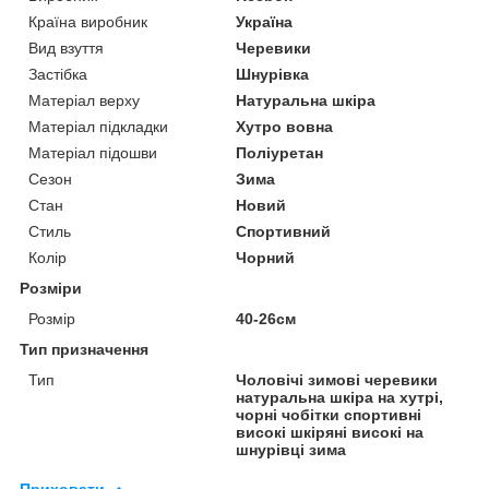
Країна виробник
Україна
Вид взуття
Черевики
Застібка
Шнурівка
Матеріал верху
Натуральна шкіра
Матеріал підкладки
Хутро вовна
Матеріал підошви
Поліуретан
Сезон
Зима
Стан
Новий
Стиль
Спортивний
Колір
Чорний
Розміри
Розмір
40-26см
Тип призначення
Тип
Чоловічі зимові черевики
натуральна шкіра на хутрі,
чорні чобітки спортивні
високі шкіряні високі на
шнурівці зима
Приховати