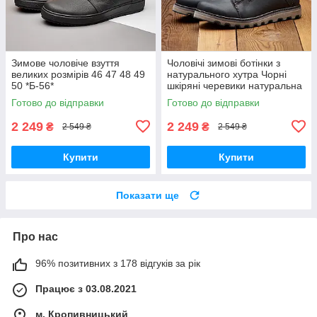
Зимове чоловіче взуття
Чоловічі зимові ботінки з
великих розмірів 46 47 48 49
натурального хутра Чорні
50 *Б-56*
шкіряні черевики натуральна
шкіра *114 чр*
Готово до відправки
Готово до відправки
2 249
2 249
₴
₴
2 549 ₴
2 549 ₴
Купити
Купити
Показати ще
Про нас
96% позитивних з 178 відгуків за рік
Працює з 03.08.2021
м. Кропивницький