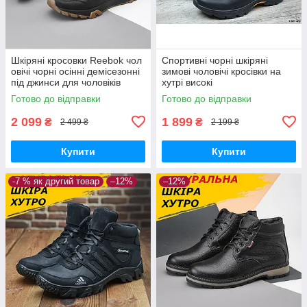
Шкіряні кросовки Reebok чол
Спортивні чорні шкіряні
овічі чорні осінні демісезонні
зимові чоловічі кросівки на
під джинси для чоловіків
хутрі високі
Готово до відправки
Готово до відправки
2 099
1 899
₴
₴
2 499 ₴
2 199 ₴
Купити
Купити
-7 % як другий товар
–12%
–12%