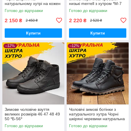
натуральному хутрі на кожен
низькі merrell з хутром *М-7
день
кор.бот*
Готово до відправки
Готово до відправки
2 150
2 220
₴
₴
2 450 ₴
2 520 ₴
Купити
Купити
–12%
–12%
Зимове чоловіче взуття
Чоловічі зимові ботінки з
великих розмірів 46 47 48 49
натурального хутра Чорні
50 *Б-56*
шкіряні черевики натуральна
шкіра *114 чр*
Готово до відправки
Готово до відправки