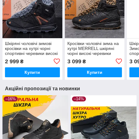
Шкіряні чоловічі зимові
Кросівки чоловічі зима на
Шкір
кросівки на хутрі чорні
хутрі MERRELL шкіряні
Зимо
спортивні черевики високі
чорні високі черевики
спор
натуральна шкіра *Мт
натуральна шкіра *М-05ч
висо
2 999
3 099
3 0
₴
₴
чорн бот*
бот*
Купити
Купити
Акційні пропозиції та новинки
–16%
–14%