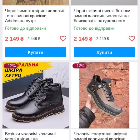
Чорні зимові шкіряні чоловічі
Чорні шкіряні високі ботінки
теплі високі кросівки
зимові класичні чоловічі на
Adidas на хутрі
блискавці з натурального
хутра
Готово до відправки
Готово до відправки
2 149
2 149
₴
₴
2 449 ₴
2 449 ₴
Купити
Купити
–12%
–12%
Ботінки чоловічі класичні
Чоловічі спортивні шкіряні
чорні шкіряні на
зимові коричневі кросівки