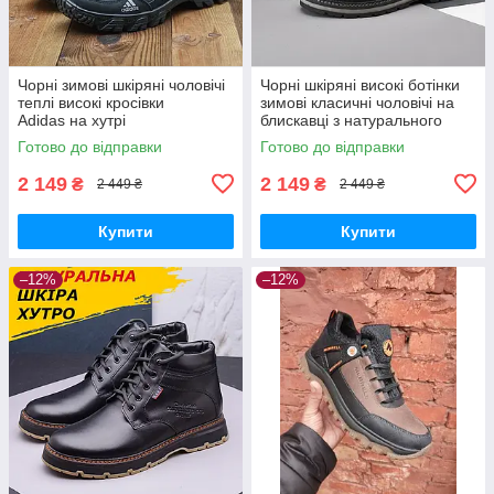
Чорні зимові шкіряні чоловічі
Чорні шкіряні високі ботінки
теплі високі кросівки
зимові класичні чоловічі на
Adidas на хутрі
блискавці з натурального
хутра
Готово до відправки
Готово до відправки
2 149
2 149
₴
₴
2 449 ₴
2 449 ₴
Купити
Купити
–12%
–12%