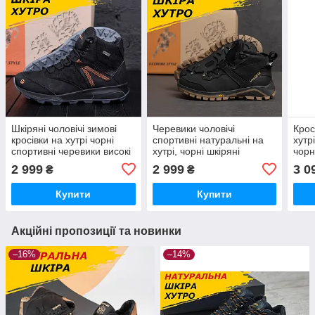
Шкіряні чоловічі зимові
Черевики чоловічі
Крос
кросівки на хутрі чорні
спортивні натуральні на
хутр
спортивні черевики високі
хутрі, чорні шкіряні
чорн
натуральна шкіра *Мт
черевики натуральна
нату
2 999
2 999
3 0
₴
₴
чорн бот*
шкіра *V-117 чор бот*
бот*
Купити
Купити
Акційні пропозиції та новинки
–16%
–14%