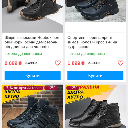
Шкіряні кросовки Reebok чол
Спортивні чорні шкіряні
овічі чорні осінні демісезонні
зимові чоловічі кросівки на
під джинси для чоловіків
хутрі високі
Готово до відправки
Готово до відправки
2 099
1 899
₴
₴
2 499 ₴
2 199 ₴
Купити
Купити
-7 % як другий товар
–12%
–12%