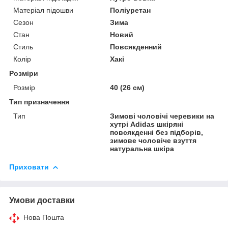
Матеріал підошви
Поліуретан
Сезон
Зима
Стан
Новий
Стиль
Повсякденний
Колір
Хакі
Розміри
Розмір
40 (26 см)
Тип призначення
Тип
Зимові чоловічі черевики на
хутрі Adidas шкіряні
повсякденні без підборів,
зимове чоловіче взуття
натуральна шкіра
Приховати
Умови доставки
Нова Пошта