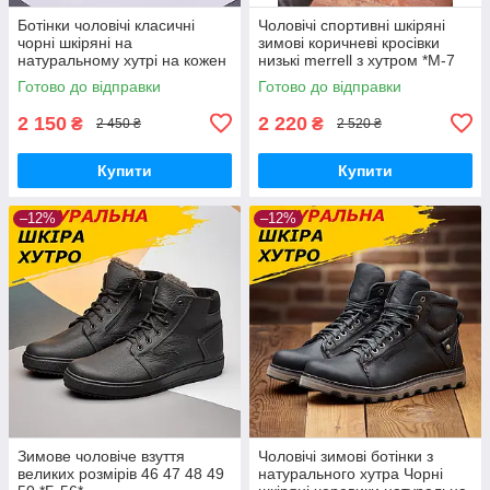
Ботінки чоловічі класичні
Чоловічі спортивні шкіряні
чорні шкіряні на
зимові коричневі кросівки
натуральному хутрі на кожен
низькі merrell з хутром *М-7
день
кор.бот*
Готово до відправки
Готово до відправки
2 150
2 220
₴
₴
2 450 ₴
2 520 ₴
Купити
Купити
–12%
–12%
Зимове чоловіче взуття
Чоловічі зимові ботінки з
великих розмірів 46 47 48 49
натурального хутра Чорні