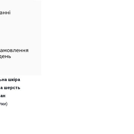
ьна шкіра
на шерсть
тан
лки)