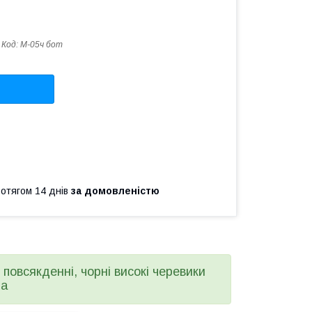
Код:
М-05ч бот
ротягом 14 днів
за домовленістю
повсякденні, чорні високі черевики
ра