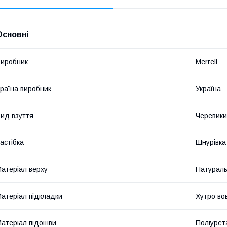
Основні
иробник
Merrell
раїна виробник
Україна
ид взуття
Черевики
астібка
Шнурівка
атеріал верху
Натураль
атеріал підкладки
Хутро во
атеріал підошви
Поліурет