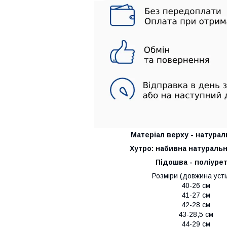
Матеріал верху - натурал
Хутро: набивна натураль
Підошва - поліуре
Розміри (довжина усті
40-26 см
41-27 см
42-28 см
43-28,5 см
44-29 см