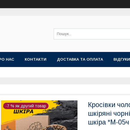
РО НАС
КОНТАКТИ
ДОСТАВКА ТА ОПЛАТА
ВІДГУКИ
НА
ТОП ПРОДАЖ КРОСІВКИ ТА КЕДИ ВЕЛИКІ РОЗМІРИ
Кросівки чол
-7 % як другий товар
шкіряні чорн
шкіра *М-05ч