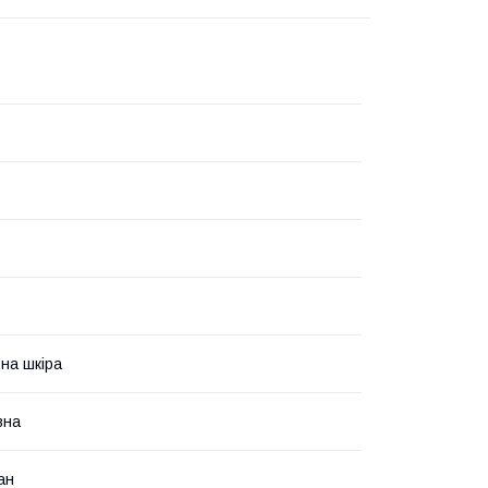
на шкіра
вна
ан