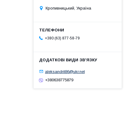
Кропивницький, Україна
+380 (63) 877-58-79
aleksandrit86@ukr.net
+380638775879