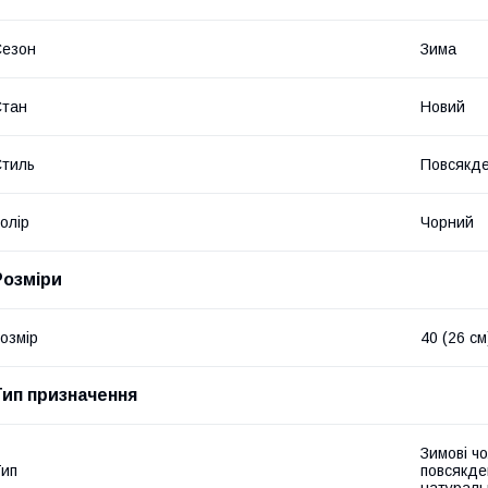
Сезон
Зима
Стан
Новий
тиль
Повсякд
олір
Чорний
Розміри
озмір
40 (26 см
Тип призначення
Зимові чо
ип
повсякден