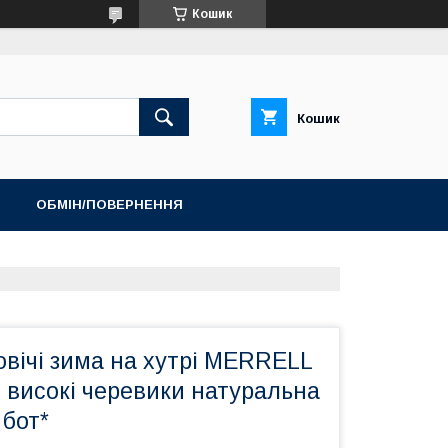
Кошик
Кошик
ОБМІН/ПОВЕРНЕННЯ
ТОП ПРОДАЖ ШЛЬОПАНЦІ ТА САНДАЛІЇ
овічі зима на хутрі MERRELL
і високі черевики натуральна
 бот*