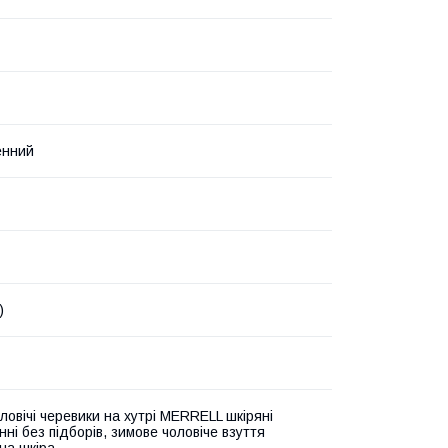
енний
)
ловічі черевики на хутрі MERRELL шкіряні
ні без підборів, зимове чоловіче взуття