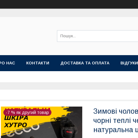
РО НАС
КОНТАКТИ
ДОСТАВКА ТА ОПЛАТА
ВІДГУКИ
НА
ТОП ПРОДАЖ КРОСІВКИ ТА КЕДИ ВЕЛИКІ РОЗМІРИ
Зимові чолові
-7 % як другий товар
чорні теплі 
натуральна ш