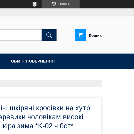
Кошик
Кошик
ОБМІН/ПОВЕРНЕННЯ
ТОП ПРОДАЖ ШЛЬОПАНЦІ ТА САНДАЛІЇ
чі шкіряні кросівки на хутрі
черевики чоловікам високі
кіра зима *K-02 ч бот*