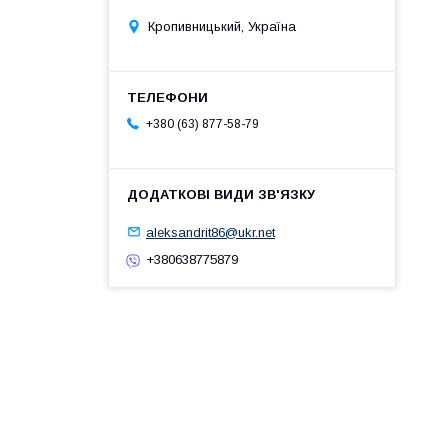
Кропивницький, Україна
+380 (63) 877-58-79
aleksandrit86@ukr.net
+380638775879