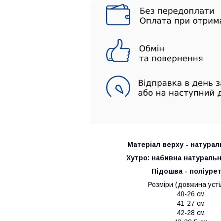
Матеріал верху - натурал
Хутро: набивна натураль
Підошва - поліуре
Розміри (довжина усті
40-26 см
41-27 см
42-28 см