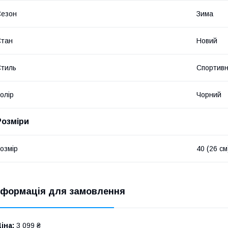
Сезон
Зима
Стан
Новий
тиль
Спортив
олір
Чорний
Розміри
озмір
40 (26 см
нформація для замовлення
іна:
3 099 ₴