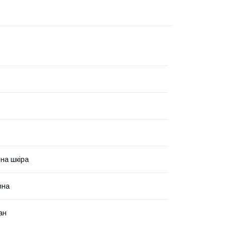
на шкіра
вна
ан