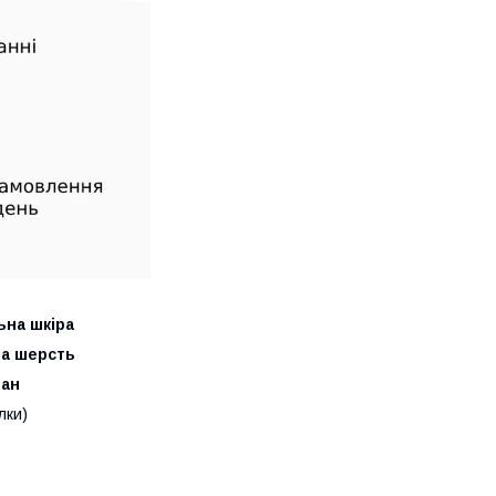
ьна шкіра
на шерсть
тан
лки)