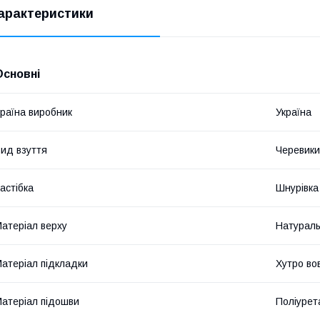
арактеристики
Основні
раїна виробник
Україна
ид взуття
Черевики
астібка
Шнурівка
атеріал верху
Натураль
атеріал підкладки
Хутро во
атеріал підошви
Поліурет