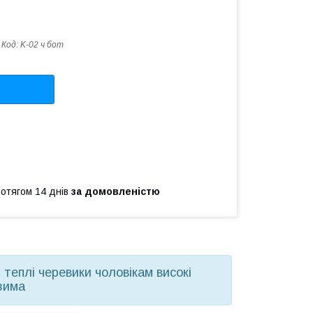
Код:
K-02 ч бот
ротягом 14 днів
за домовленістю
і теплі черевики чоловікам високі
зима