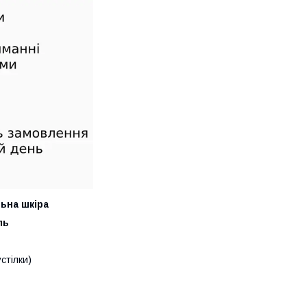
ьна шкіра
ль
стілки)