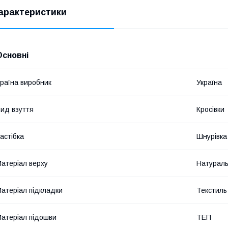
арактеристики
Основні
раїна виробник
Україна
ид взуття
Кросівки
астібка
Шнурівка
атеріал верху
Натураль
атеріал підкладки
Текстиль
атеріал підошви
ТЕП