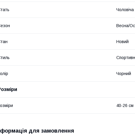
тать
Чоловіча
Сезон
Весна/Ос
Стан
Новий
тиль
Спортив
олір
Чорний
Розміри
озміри
40-26 см
нформація для замовлення