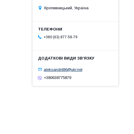
Кропивницький, Україна
+380 (63) 877-58-79
aleksandrit86@ukr.net
+380638775879