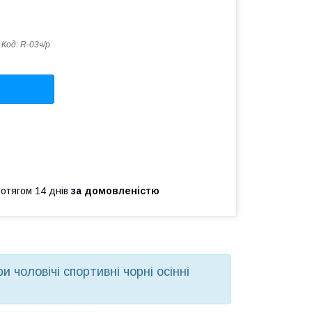
Код:
R-03ч/р
ротягом 14 днів
за домовленістю
и чоловічі спортивні чорні осінні