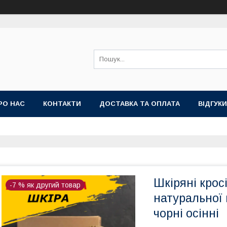
РО НАС
КОНТАКТИ
ДОСТАВКА ТА ОПЛАТА
ВІДГУКИ
НА
ТОП ПРОДАЖ КРОСІВКИ ТА КЕДИ ВЕЛИКІ РОЗМІРИ
Шкіряні кросі
-7 % як другий товар
натуральної 
чорні осінні