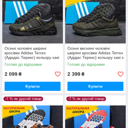
Осінні чоловічі шкіряні
Осінні весняні чоловічі
кросівки Adidas Terrex
шкіряні кросівки Adidas Terrex
(Адидас Терекс) кольору хакі
(Адідас Терекс) кольору хакі з
з натуральної шкіри весна
натуральної шкіри
Готово до відправки
Готово до відправки
осінь *523*
2 099
2 399
₴
₴
Купити
Купити
-7 % як другий товар
-7 % як другий товар