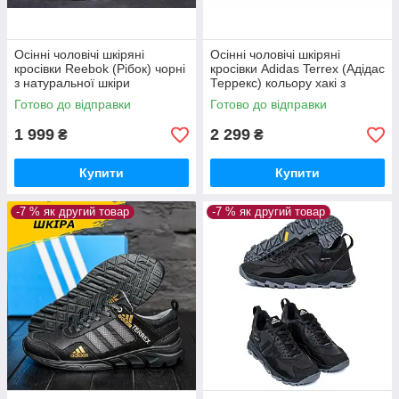
Осінні чоловічі шкіряні
Осінні чоловічі шкіряні
кросівки Reebok (Рібок) чорні
кросівки Adidas Terrex (Адідас
з натуральної шкіри
Террекс) кольору хакі з
натуральної шкіри *A3 хаки
Готово до відправки
Готово до відправки
Н*
1 999
2 299
₴
₴
Купити
Купити
-7 % як другий товар
-7 % як другий товар