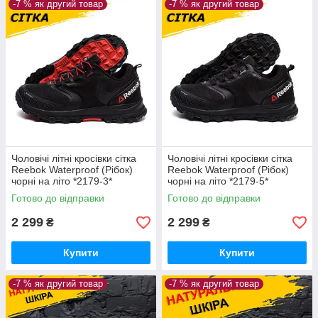
-7 % як другий товар
-7 % як другий товар
Чоловічі літні кросівки сітка
Чоловічі літні кросівки сітка
Reebok Waterproof (Рібок)
Reebok Waterproof (Рібок)
чорні на літо *2179-3*
чорні на літо *2179-5*
Готово до відправки
Готово до відправки
2 299
2 299
₴
₴
Купити
Купити
-7 % як другий товар
-7 % як другий товар