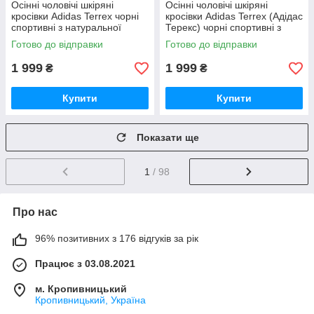
Осінні чоловічі шкіряні
Осінні чоловічі шкіряні
кросівки Adidas Terrex чорні
кросівки Adidas Terrex (Адідас
спортивні з натуральної
Терекс) чорні спортивні з
шкіри
натуральної шкіри *AW черн*
Готово до відправки
Готово до відправки
1 999
1 999
₴
₴
Купити
Купити
Показати ще
1
/ 98
Про нас
96% позитивних з 176 відгуків за рік
Працює з 03.08.2021
м. Кропивницький
Кропивницький, Україна