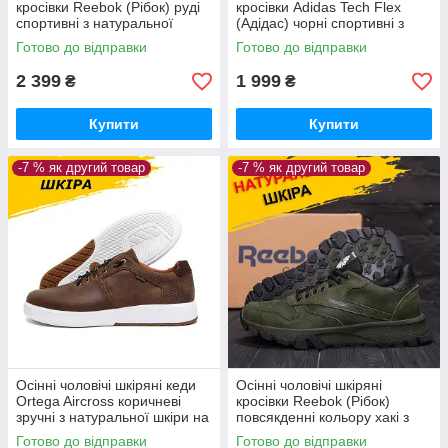
кросівки Reebok (Рібок) руді
кросівки Adidas Tech Flex
спортивні з натуральної
(Адідас) чорні спортивні з
шкіри *R-02 рыж*
натуральної шкіри *510*
Готово до відправки
Готово до відправки
2 399
1 999
₴
₴
Купити
Купити
-7 % як другий товар
-7 % як другий товар
Осінні чоловічі шкіряні кеди
Осінні чоловічі шкіряні
Ortega Aircross коричневі
кросівки Reebok (Рібок)
зручні з натуральної шкіри на
повсякденні кольору хакі з
осінь *83/2кор.кр(б)*
натуральної шкіри *R-01 хаки
Готово до відправки
Готово до відправки