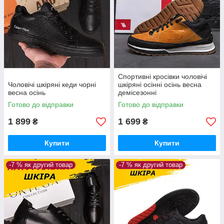
Спортивні кросівки чоловічі
Чоловічі шкіряні кеди чорні
шкіряні осінні осінь весна
весна осінь
демісезонні
Готово до відправки
Готово до відправки
1 899
1 699
₴
₴
Купити
Купити
-7 % як другий товар
-7 % як другий товар