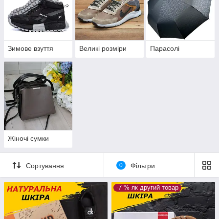
Зимове взуття
Великі розміри
Парасолі
Жіночі сумки
Сортування
0
Фільтри
-7 % як другий товар