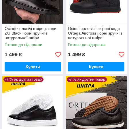
Осінні чоловічі шкіряні кеди
Осінні чоловічі шкіряні кеди
ZG Black чорні зручні з
Ortega Aircross чорні зручні з
натуральної шкіри
натуральної шкіри
*262/1чл(п)*
Готово до відправки
Готово до відправки
1 499
1 499
₴
₴
Купити
Купити
-7 % як другий товар
-7 % як другий товар