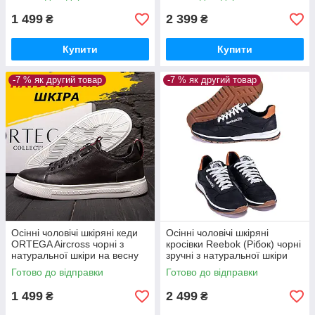
А*
1 499
2 399
₴
₴
Купити
Купити
-7 % як другий товар
-7 % як другий товар
Осінні чоловічі шкіряні кеди
Осінні чоловічі шкіряні
ORTEGA Aircross чорні з
кросівки Reebok (Рібок) чорні
натуральної шкіри на весну
зручні з натуральної шкіри
*203чл+красн(б)*
Готово до відправки
Готово до відправки
1 499
2 499
₴
₴