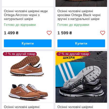
Осінні чоловічі шкіряні кеди
Осінні чоловічі шкіряні
Ortega Aircross чорні з
кросівки Ortega Black чорні
натуральної шкіри
зручні з натуральної шкіри
*263/1чл(б)*
*91/1чл+чф*
Готово до відправки
Готово до відправки
1 499
1 599
₴
₴
Купити
Купити
-7 % як другий товар
-7 % як другий товар
Осінні чоловічі шкіряні
Осінні чоловічі шкіряні