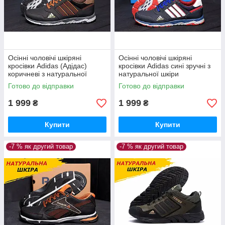
Осінні чоловічі шкіряні
Осінні чоловічі шкіряні
кросівки Adidas (Адідас)
кросівки Adidas сині зручні з
коричневі з натуральної
натуральної шкіри
шкіри
Готово до відправки
Готово до відправки
1 999
1 999
₴
₴
Купити
Купити
-7 % як другий товар
-7 % як другий товар