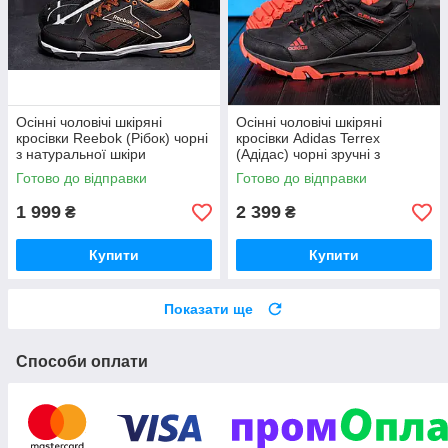
Осінні чоловічі шкіряні
Осінні чоловічі шкіряні
кросівки Reebok (Рібок) чорні
кросівки Adidas Terrex
з натуральної шкіри
(Адідас) чорні зручні з
натуральної шкіри на осінь
Готово до відправки
Готово до відправки
*а-111ч.к*
1 999
2 399
₴
₴
Купити
Купити
Показати ще
Способи оплати