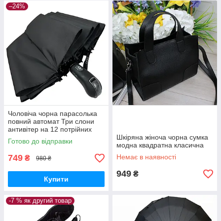
–24%
Чоловіча чорна парасолька
повний автомат Три слони
антивітер на 12 потрійних
спиць 07563-1
Шкіряна жіноча чорна сумка
Готово до відправки
модна квадратна класична
749
Немає в наявності
₴
980 ₴
949
₴
Купити
-7 % як другий товар