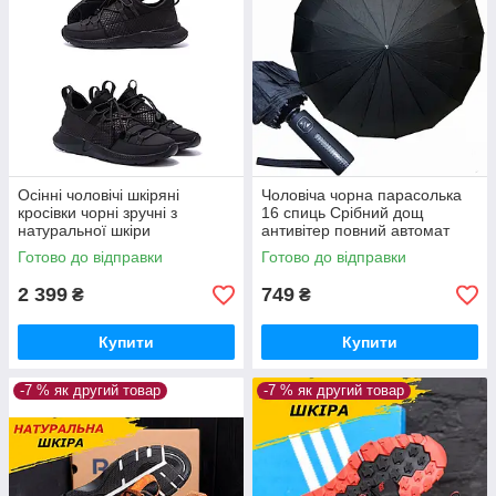
Осінні чоловічі шкіряні
Чоловіча чорна парасолька
кросівки чорні зручні з
16 спиць Срібний дощ
натуральної шкіри
антивітер повний автомат
міцна складна з куполом від
Готово до відправки
Готово до відправки
дощу
2 399
749
₴
₴
Купити
Купити
-7 % як другий товар
-7 % як другий товар