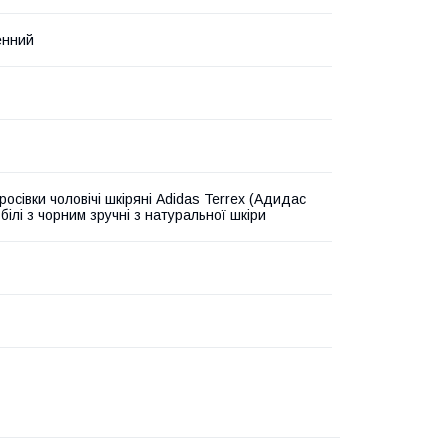
енний
росівки чоловічі шкіряні Adidas Terrex (Адидас
білі з чорним зручні з натуральної шкіри