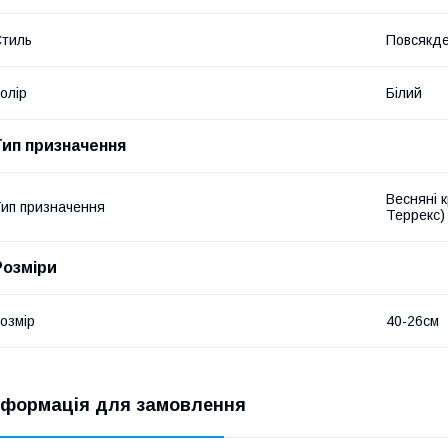
тиль
Повсякд
олір
Білий
Тип призначення
Весняні к
ип призначення
Террекс) 
Розміри
озмір
40-26см
нформація для замовлення