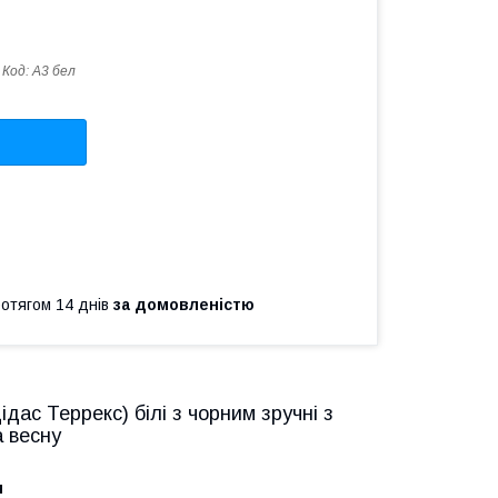
Код:
A3 бел
ротягом 14 днів
за домовленістю
дідас Террекс) білі з чорним зручні з
а весну
и