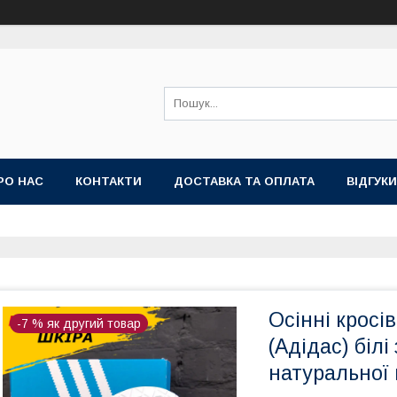
РО НАС
КОНТАКТИ
ДОСТАВКА ТА ОПЛАТА
ВІДГУКИ
НА
ТОП ПРОДАЖ КРОСІВКИ ТА КЕДИ ВЕЛИКІ РОЗМІРИ
Осінні кросів
-7 % як другий товар
(Адідас) білі
натуральної 