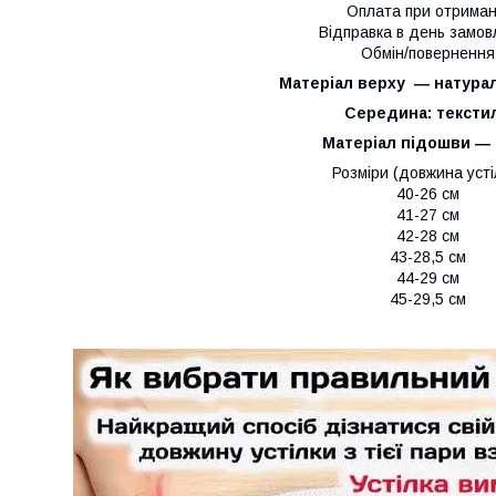
Оплата при отриман
Відправка в день замо
Обмін/повернення
Матеріал верху ― натурал
Середина: тексти
Матеріал підошви ―
Розміри (довжина усті
40-26 см
41-27 см
42-28 см
43-28,5 см
44-29 см
45-29,5 см