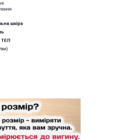
ні
влення
ьна шкіра
ль
 ТЕП
лки)