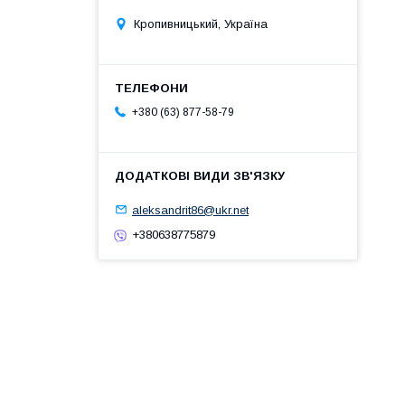
Кропивницький, Україна
+380 (63) 877-58-79
aleksandrit86@ukr.net
+380638775879