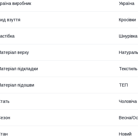
раїна виробник
Україна
ид взуття
Кросівки
астібка
Шнурівка
атеріал верху
Натураль
атеріал підкладки
Текстиль
атеріал підошви
ТЕП
тать
Чоловіча
Сезон
Весна/Ос
Стан
Новий